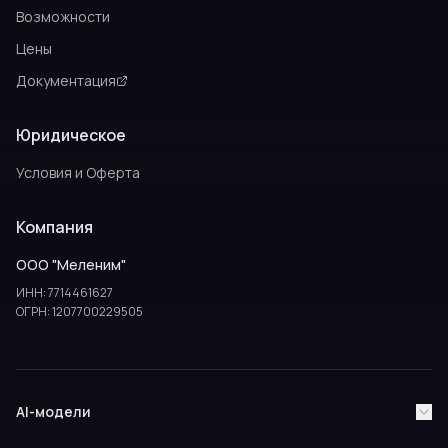
Возможности
Цены
Документация
Юридическое
Условия и Оферта
Компания
ООО "Меленим"
ИНН: 7714461627
ОГРН: 1207700229505
AI-модели
ChatGPT
Claude AI