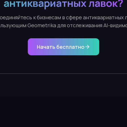
антиквариатных лавок?
оединяйтесь к бизнесам в сфере антиквариатных л
льзующим Geometrika для отслеживания AI-видим
Начать бесплатно