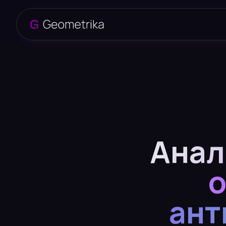
Анал
о
ант