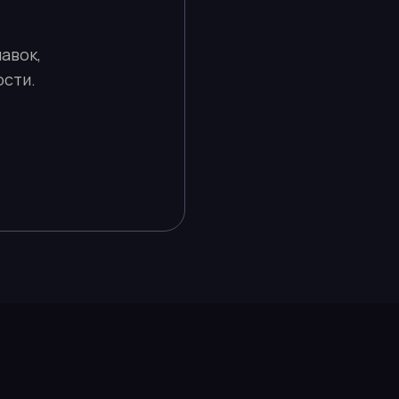
авок,
ости.