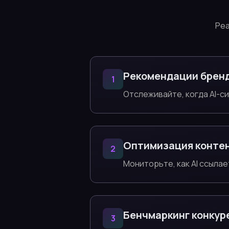
Реа
Рекомендации брен
1
Отслеживайте, когда AI-с
Оптимизация конте
2
Мониторьте, как AI ссылае
Бенчмаркинг конкур
3