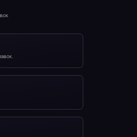
авок
лавок.