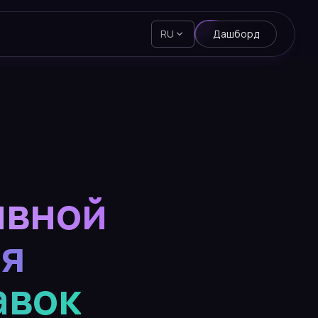
RU
Дашборд
ивной
ля
авок