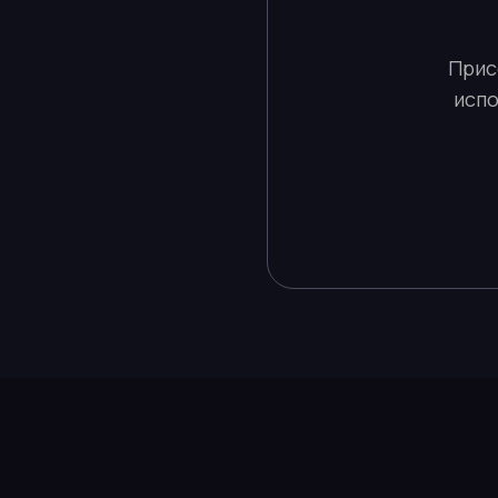
Прис
испо