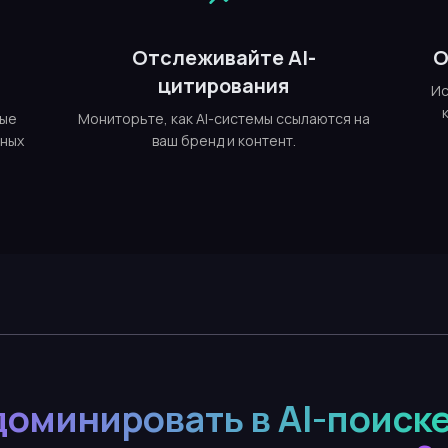
е
Отслеживайте AI-
О
цитирования
Ис
ные
Мониторьте, как AI-системы ссылаются на
тных
ваш бренд и контент.
доминировать в AI-поиске