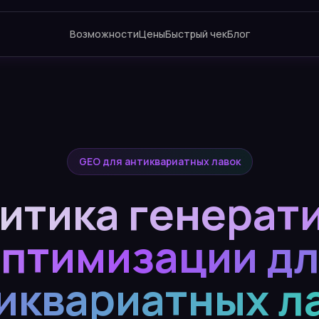
Возможности
Цены
Быстрый чек
Блог
GEO для антиквариатных лавок
итика генерат
птимизации д
иквариатных л