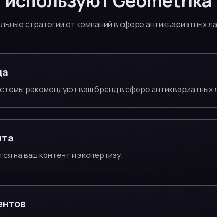
используют Geometrika
льные стратегии от компаний в сфере антиквариатных л
да
истемы рекомендуют ваш бренд в сфере антиквариатных 
нта
тся на ваш контент и экспертизу.
ентов