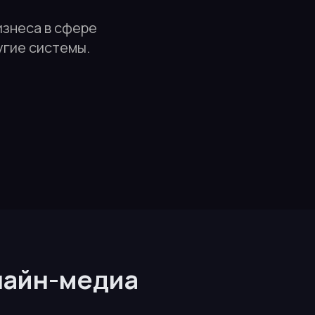
изнеса в сфере
угие системы.
лайн-медиа