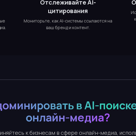
е
Отслеживайте AI-
О
цитирования
Ис
ные
Мониторьте, как AI-системы ссылаются на
иа.
ваш бренд и контент.
доминировать в AI-поиске
онлайн-медиа?
иняйтесь к бизнесам в сфере онлайн-медиа, испо