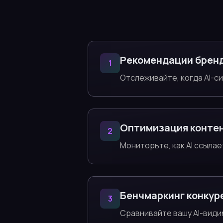
Рекомендации брен
1
Отслеживайте, когда AI-с
Оптимизация конте
2
Мониторьте, как AI ссылае
Бенчмаркинг конкур
3
Сравнивайте вашу AI-види