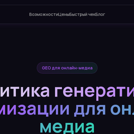
Возможности
Цены
Быстрый чек
Блог
GEO для онлайн-медиа
итика генерат
мизации для он
медиа