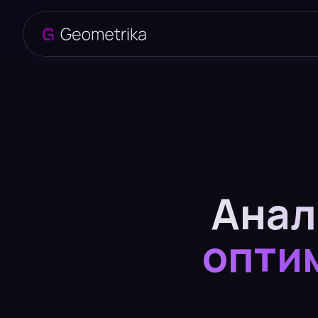
Анал
опти