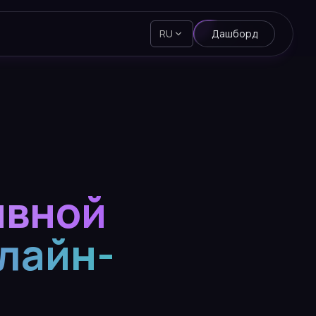
RU
Дашборд
ивной
лайн-