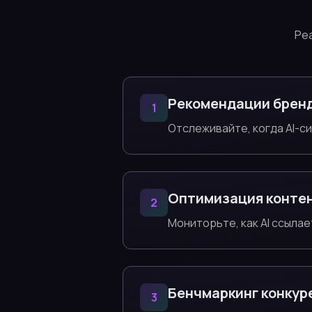
Ре
Рекомендации брен
1
Отслеживайте, когда AI-с
Оптимизация конте
2
Мониторьте, как AI ссылае
Бенчмаркинг конкур
3