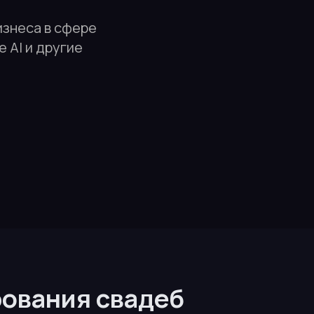
изнеса в сфере
 AI и другие
рования свадеб