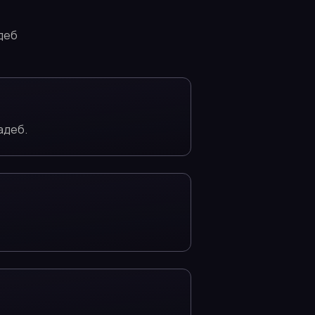
деб
адеб.