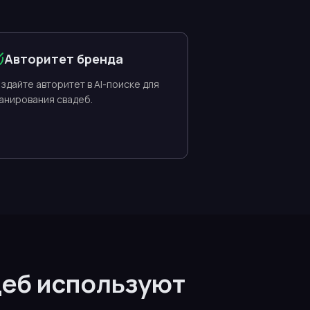
Авторитет бренда
здайте авторитет в AI-поиске для
анирования свадеб.
деб используют