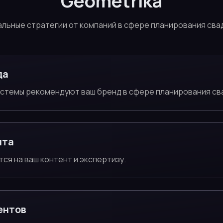
Geometrika
альные стратегии от компаний в сфере планирования сва
да
истемы рекомендуют ваш бренд в сфере планирования св
нта
тся на ваш контент и экспертизу.
ентов