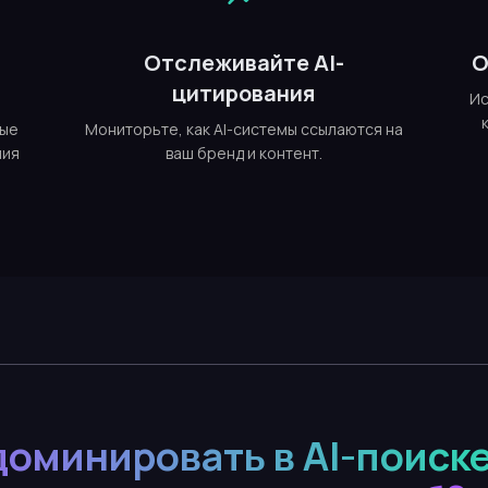
е
Отслеживайте AI-
О
цитирования
Ис
ные
Мониторьте, как AI-системы ссылаются на
ния
ваш бренд и контент.
доминировать в AI-поиске