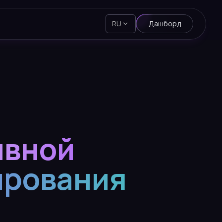
RU
Дашборд
ивной
ирования