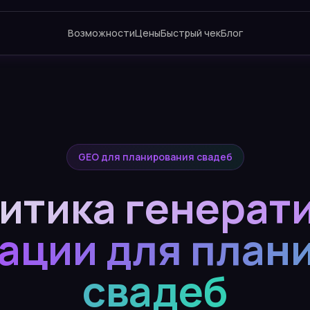
Возможности
Цены
Быстрый чек
Блог
GEO для планирования свадеб
итика генерат
ации для план
свадеб