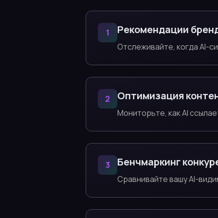
Рекомендации брен
1
Отслеживайте, когда AI-с
Оптимизация конте
2
Мониторьте, как AI ссылае
Бенчмаркинг конкур
3
Сравнивайте вашу AI-види