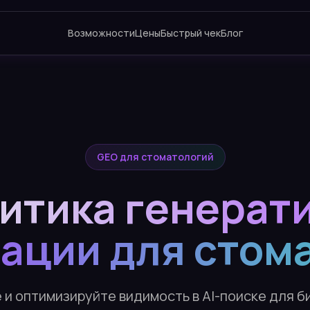
Возможности
Цены
Быстрый чек
Блог
GEO для стоматологий
итика генерат
ации для стом
и оптимизируйте видимость в AI-поиске для б