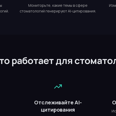
мы
Мониторьте, какие темы в сфере
Изм
огий.
стоматологий генерируют AI-цитирования.
это работает для стомато
е
Отслеживайте AI-
О
цитирования
Ис