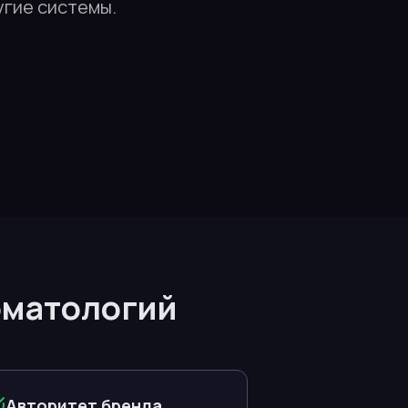
угие системы.
оматологий
Авторитет бренда