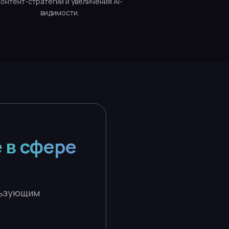
контент-стратегии и увеличения AI-
видимости.
 в сфере
льзующим