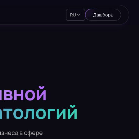
RU
Дашборд
ивной
атологий
изнеса в сфере