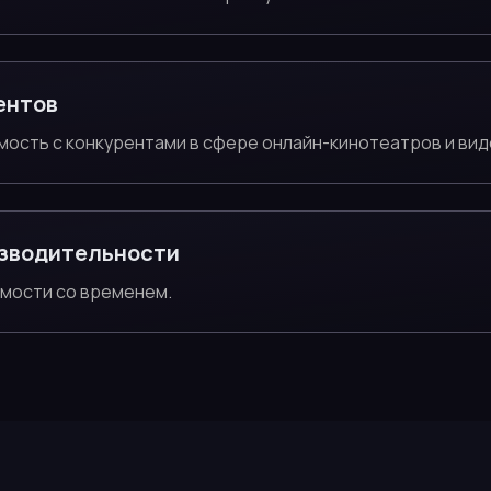
ентов
мость с конкурентами в сфере онлайн-кинотеатров и вид
зводительности
имости со временем.