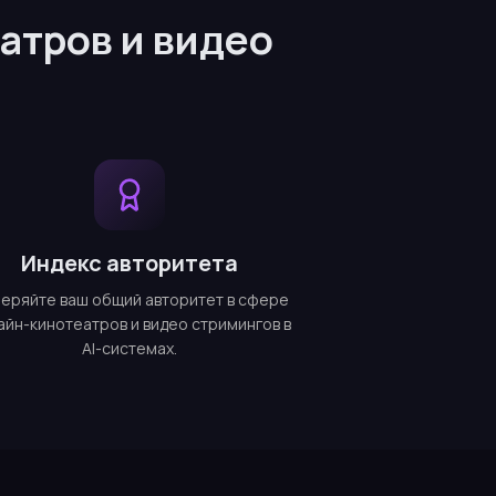
атров и видео
Индекс авторитета
еряйте ваш общий авторитет в сфере
айн-кинотеатров и видео стримингов в
AI-системах.