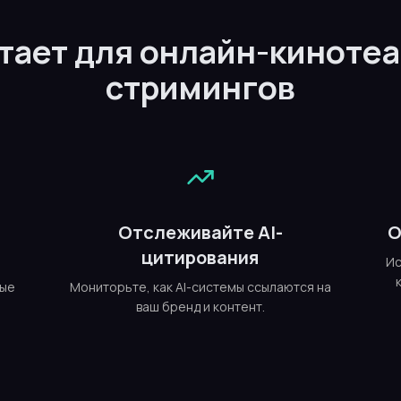
отает для онлайн-кинотеа
стримингов
е
Отслеживайте AI-
О
цитирования
Ис
ные
Мониторьте, как AI-системы ссылаются на
ваш бренд и контент.