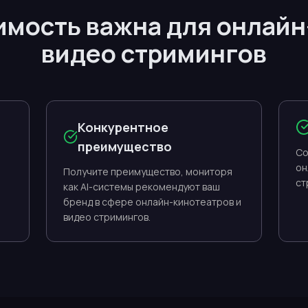
имость важна для онлайн
видео стримингов
Конкурентное
преимущество
Со
он
Получите преимущество, мониторя
ст
как AI-системы рекомендуют ваш
бренд в сфере онлайн-кинотеатров и
видео стримингов.