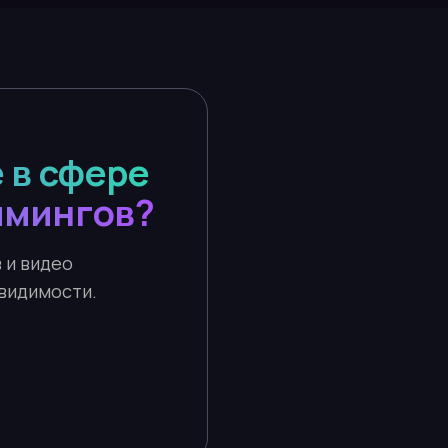
 в сфере
имингов?
 и видео
видимости.