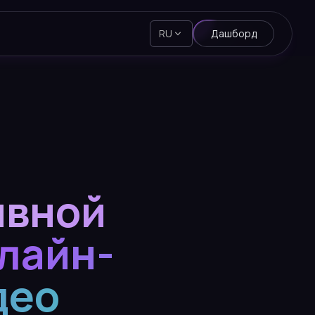
RU
Дашборд
ивной
лайн-
део