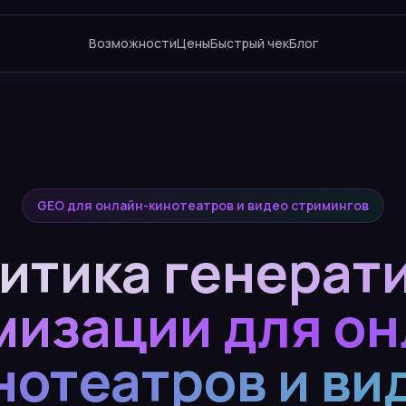
Возможности
Цены
Быстрый чек
Блог
GEO для онлайн-кинотеатров и видео стримингов
итика генерат
мизации для он
нотеатров и ви