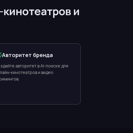
-кинотеатров и
Авторитет бренда
здайте авторитет в AI-поиске для
лайн-кинотеатров и видео
римингов.