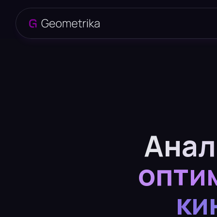
Анал
опти
ки