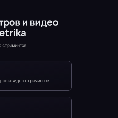
тров и видео
trika
о стримингов
ров и видео стримингов.