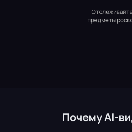
Отслеживайте 
предметы роско
Почему AI-в