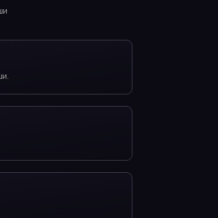
ши
ши.