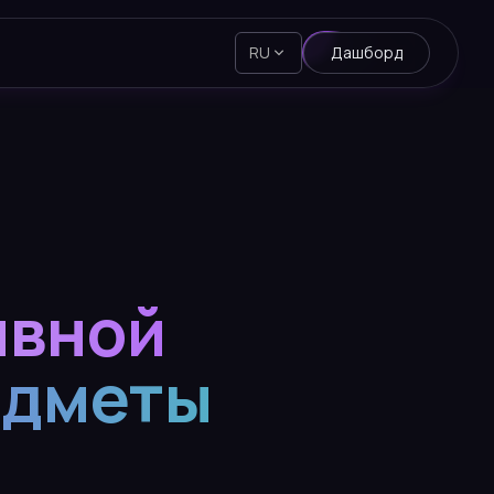
RU
Дашборд
ивной
едметы