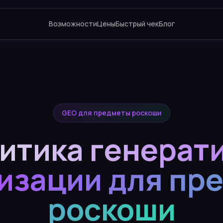
Возможности
Цены
Быстрый чек
Блог
GEO для предметы роскоши
итика генерат
изации для пр
роскоши