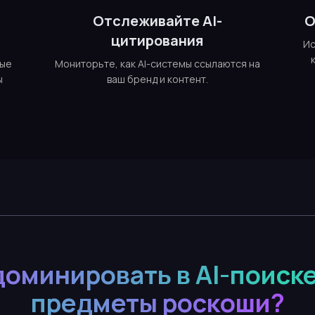
е
Отслеживайте AI-
О
цитирования
Ис
ные
Мониторьте, как AI-системы ссылаются на
ы
ваш бренд и контент.
доминировать в AI-поиске
предметы роскоши?