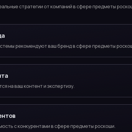
еальные стратегии от компаний в сфере предметы роско
да
системы рекомендуют ваш бренд в сфере предметы роско
нта
тся на ваш контент и экспертизу.
ентов
мость с конкурентами в сфере предметы роскоши.