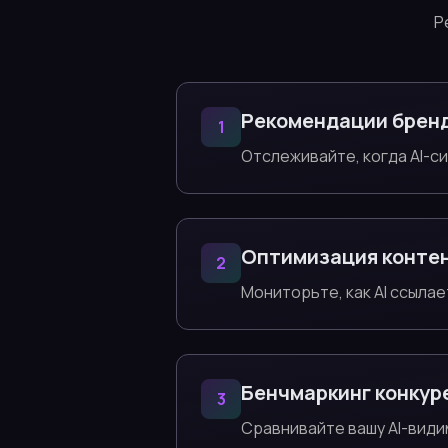
Р
Рекомендации брен
1
Отслеживайте, когда AI-
Оптимизация конте
2
Мониторьте, как AI ссылае
Бенчмаркинг конкур
3
Сравнивайте вашу AI-види