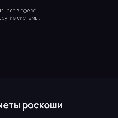
изнеса в сфере
другие системы.
меты роскоши