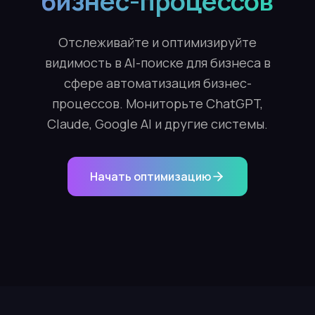
бизнес-процессов
Отслеживайте и оптимизируйте
видимость в AI-поиске для бизнеса в
сфере автоматизация бизнес-
процессов. Мониторьте ChatGPT,
Claude, Google AI и другие системы.
Начать оптимизацию