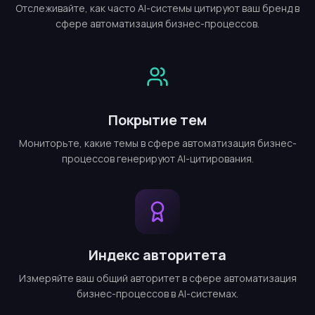
Отслеживайте, как часто AI-системы цитируют ваш бренд в
сфере автоматизация бизнес-процессов.
Покрытие тем
Мониторьте, какие темы в сфере автоматизация бизнес-
процессов генерируют AI-цитирования.
Индекс авторитета
Измеряйте ваш общий авторитет в сфере автоматизация
бизнес-процессов в AI-системах.