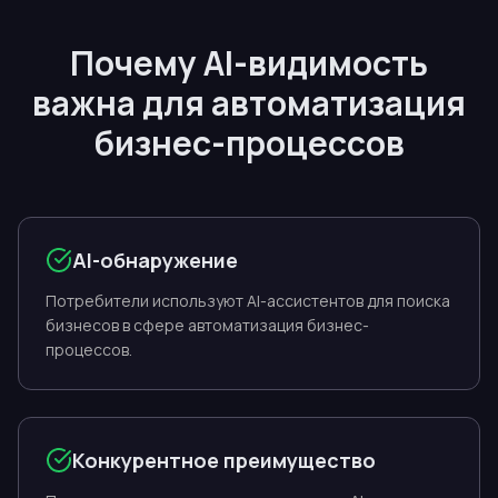
Почему AI-видимость
важна для автоматизация
бизнес-процессов
AI-обнаружение
Потребители используют AI-ассистентов для поиска
бизнесов в сфере автоматизация бизнес-
процессов.
Конкурентное преимущество