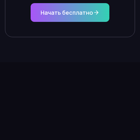
Начать бесплатно