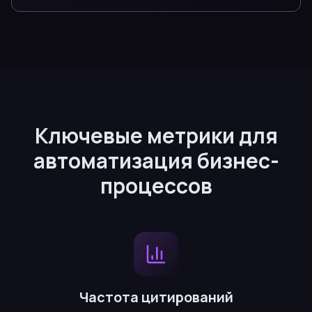
Ключевые метрики для
автоматизация бизнес-
процессов
Частота цитирований