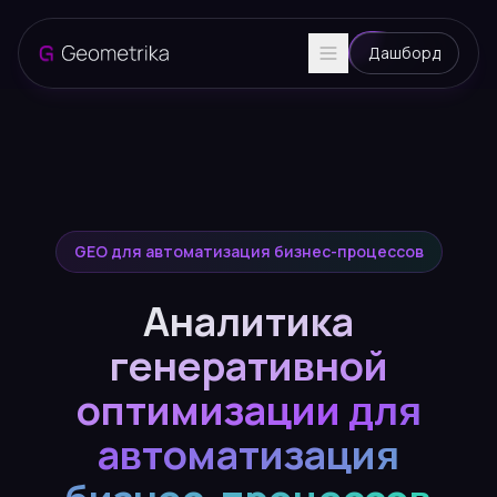
Дашборд
GEO для автоматизация бизнес-процессов
Аналитика
генеративной
оптимизации для
автоматизация