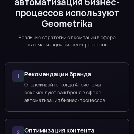
автоматизация бизнес-
процессов используют
Geometrika
Реальные стратегии от компаний в сфере
автоматизация бизнес-процессов
Рекомендации бренда
1
Отслеживайте, когда AI-системы
рекомендуют ваш бренд в сфере
автоматизация бизнес-процессов.
Оптимизация контента
2