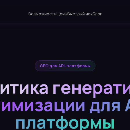
Возможности
Цены
Быстрый чек
Блог
GEO для API-платформы
итика генерат
имизации для 
платформы