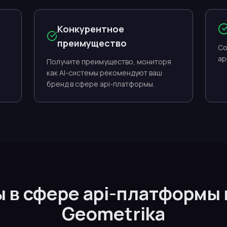
Конкурентное
преимущество
Со
ap
Получите преимущество, мониторя
как AI-системы рекомендуют ваш
бренд в сфере api-платформы.
ы в сфере api-платформы
Geometrika