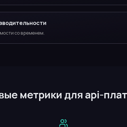
зводительности
имости со временем.
ые метрики для api-пл