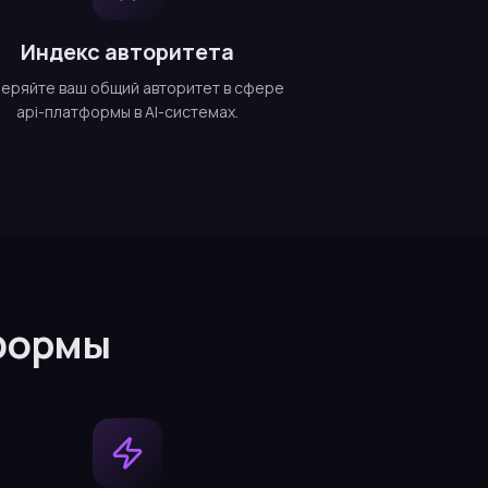
Индекс авторитета
еряйте ваш общий авторитет в сфере
api-платформы в AI-системах.
тформы