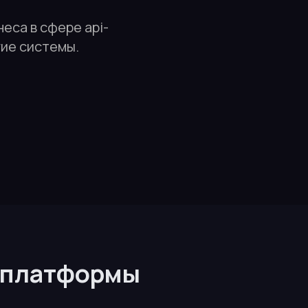
еса в сфере api-
гие системы.
i-платформы