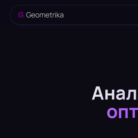
Анал
опт