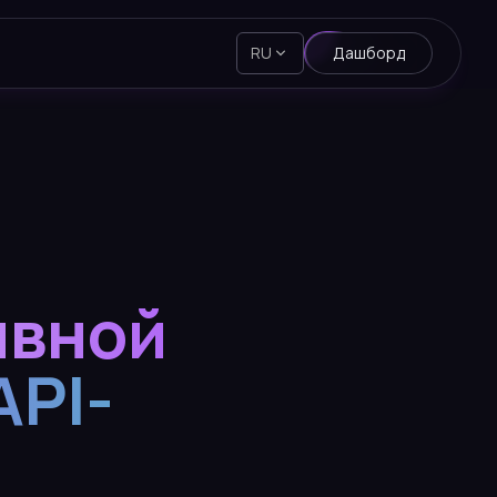
RU
Дашборд
ивной
API-