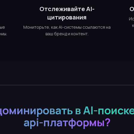
е
Отслеживайте AI-
О
цитирования
Ис
ные
Мониторьте, как AI-системы ссылаются на
рмы.
ваш бренд и контент.
доминировать в AI-поиске
api-платформы?