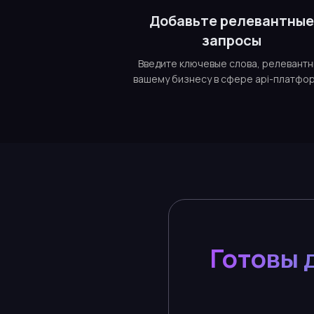
Добавьте релевантны
запросы
Введите ключевые слова, релевант
вашему бизнесу в сфере api-платфо
Готовы 