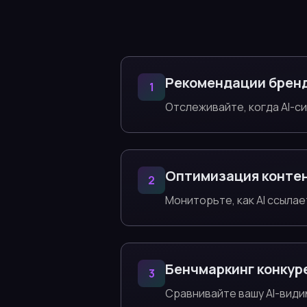
Рекомендации брен
1
Отслеживайте, когда AI-с
Оптимизация конте
2
Мониторьте, как AI ссылае
Бенчмаркинг конкур
3
Сравнивайте вашу AI-види