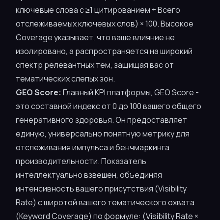
ключевые слова с ≥1 цитированием ÷ Всего
отслеживаемых ключевых слов) × 100. Высокое
Coverage указывает, что ваше влияние не
изолировано, а распространяется на широкий
спектр релевантных тем, защищая вас от
тематических слепых зон.
GEO Score:
Главный KPI платформы, GEO Score -
это составной индекс от 0 до 100 вашего общего
генеративного здоровья. Он предоставляет
единую, универсально понятную метрику для
отслеживания импульса и бенчмаркинга
производительности. Показатель
интеллектуально взвешен, объединяя
интенсивность вашего присутствия (Visibility
Rate) с широтой вашего тематического охвата
(Keyword Coverage) по формуле: (Visibility Rate ×