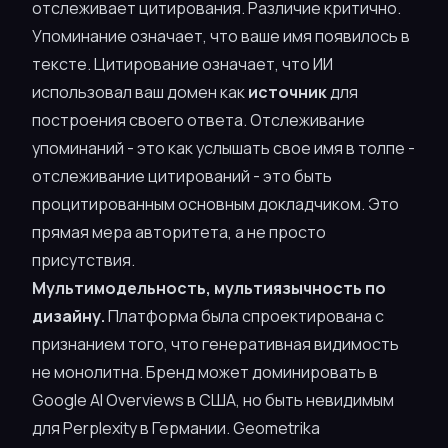
отслеживает
цитирования
. Различие критично.
Упоминание означает, что ваше имя появилось в
тексте. Цитирование означает, что ИИ
использовал ваш домен как
источник
для
построения своего ответа. Отслеживание
упоминаний - это как услышать свое имя в толпе -
отслеживание цитирований - это быть
процитированным основным докладчиком. Это
прямая мера авторитета, а не просто
присутствия.
Мультимодельность, мультиязычность по
дизайну.
Платформа была спроектирована с
признанием того, что генеративная видимость
не монолитна. Бренд может доминировать в
Google AI Overviews в США, но быть невидимым
для Perplexity в Германии. Geometrika