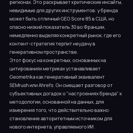
регионах. Это раскрывает критические инсайты,
невидимые для других инструментов: у бренда
может быть отличный GEO Score 85 в США, но
опасно низкий показатель 30 во Франции,
немедленно выделяя конкретный рынок, где его
контент-стратегия терпит неудачу в
генеративном пространстве.
Этот фокус на конкретных, основанных на
цитированиях метриках устанавливает
Geometrika как генеративный эквивалент
SEMrush или Ahrefs. Он смещает разговор от
субъективных догадок о "настроениях бренда" к
методологии, основанной на данных, для
измерения того, что действительно важно:
становление авторитетным источником для
нового интернета, управляемого ИИ.