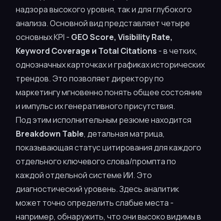
надзора высокого уровня, так и для глубокого
анализа. Основной вид представляет четыре
основных KPI -
GEO Score, Visibility Rate,
Keyword Coverage и Total Citations
- в четких,
однозначных карточках и графиках исторических
трендов. Это позволяет директору по
маркетингу мгновенно понять общее состояние
и импульс их генеративного присутствия.
Под этим исполнительным резюме находится
Breakdown Table
, детальная матрица,
показывающая статус цитирования для каждого
отдельного ключевого слова/промпта по
каждой отдельной системе ИИ. Это
диагностический уровень. Здесь аналитик
может точно определить слабые места -
например, обнаружить, что они высоко видимы в