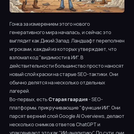
Гонка за измерением этого нового
генеративного мира началась, и сейчас это
выглядит как Дикий Запад. Ландшафт переполнен
игроками, каждый из которых утверждает, что
взломал код "видимости в ИИ". В
действительности большинство просто наносят
новый слой краски на старые SEO-тактики. Они
обычно делятся на несколько отдельных
лагерей.
Во-первых, есть
Старая гвардия
- SEO-
платформы, прикручивающие "функции ИИ". Они
парсят верхний слой Google AI Overviews, делают
несколько снимков ответов ChatGPT и
упаковывают это как "ИИ-аналитику". По сути, они