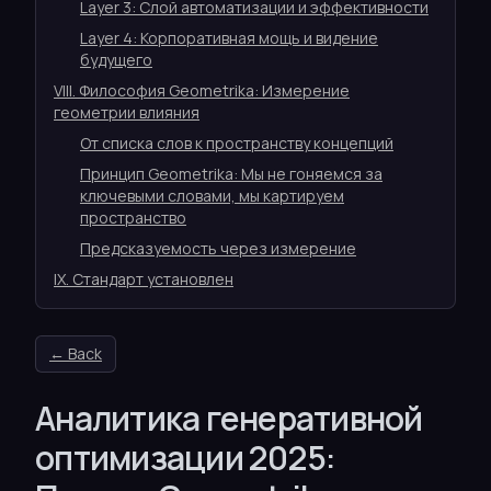
Layer 3: Слой автоматизации и эффективности
Layer 4: Корпоративная мощь и видение
будущего
VIII. Философия Geometrika: Измерение
геометрии влияния
От списка слов к пространству концепций
Принцип Geometrika: Мы не гоняемся за
ключевыми словами, мы картируем
пространство
Предсказуемость через измерение
IX. Стандарт установлен
← Back
Аналитика генеративной
оптимизации 2025: