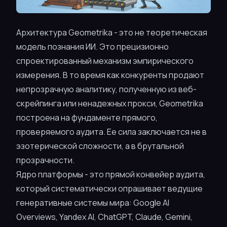
Архитектура Geometrika - это не теоретическая
модель познания ИИ. Это прецизионно
спроектированный механизм эмпирического
измерения. В то время как конкуренты продают
непрозрачную аналитику, полученную из веб-
скрейпинга или ненадежных прокси, Geometrika
построена на фундаменте прямого,
проверяемого аудита. Ее сила заключается не в
эзотерической сложности, а в брутальной
прозрачности.
Ядро платформы - это прямой конвейер аудита,
который систематически опрашивает ведущие
генеративные системы мира: Google AI
Overviews, Yandex AI, ChatGPT, Claude, Gemini,