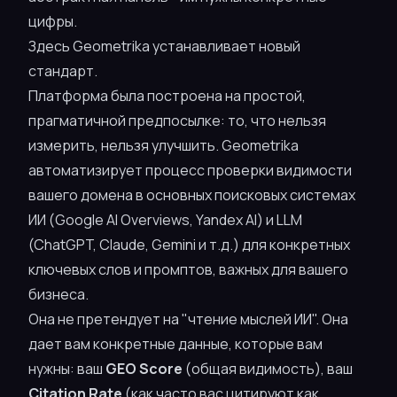
цифры.
Здесь Geometrika устанавливает новый
стандарт.
Платформа была построена на простой,
прагматичной предпосылке: то, что нельзя
измерить, нельзя улучшить. Geometrika
автоматизирует процесс проверки видимости
вашего домена в основных поисковых системах
ИИ (Google AI Overviews, Yandex AI) и LLM
(ChatGPT, Claude, Gemini и т.д.) для конкретных
ключевых слов и промптов, важных для вашего
бизнеса.
Она не претендует на "чтение мыслей ИИ". Она
дает вам конкретные данные, которые вам
нужны: ваш
GEO Score
(общая видимость), ваш
Citation Rate
(как часто вас цитируют как