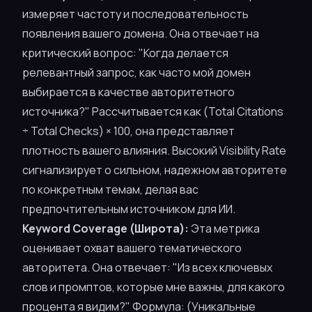
измеряет
частоту и последовательность
появления вашего домена. Она отвечает на
критический вопрос: "Когда делается
релевантный запрос, как часто мой домен
выбирается в качестве авторитетного
источника?" Рассчитывается как (Total Citations
÷ Total Checks) × 100, она представляет
плотность вашего влияния. Высокий Visibility Rate
сигнализирует о сильном, надежном авторитете
по конкретным темам, делая вас
предпочтительным источником для ИИ.
Keyword Coverage (Широта):
Эта метрика
оценивает
охват
вашего тематического
авторитета. Она отвечает: "Из всех ключевых
слов и промптов, которые мне важны, для какого
процента я видим?" Формула: (Уникальные