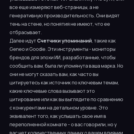
все еще измеряют веб-страницы, а не
генеративную производительность. Они видят
тень на стене, но понятия не имеют, что ее
отбрасывает.
Далее идут
Счетчики упоминаний
, такие как
Geneo и Goodie. Эти инструменты - мониторы
брендов для эпохи ИИ, разработанные, чтобы
сообщить вам,
была ли
упомянута ваша марка. Но
они не могут сказать вам,
как часто
вы
цитируетесь как источник по ключевым темам,
какие ключевые слова
вызывают это
цитирование или
как вы выглядите
по сравнению
с конкурентами на детальном уровне. Это
эквивалент того, как услышать свое имя в
переполненной комнате - о вас говорили, но у
вас нет количественных данных о вашем влиянии.