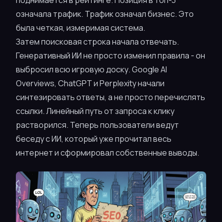
поднимается в рейтинге. Позиция в топ-3
означала трафик. Трафик означал бизнес. Это
была четкая, измеримая система.
Затем поисковая строка начала отвечать.
Генеративный ИИ не просто изменил правила - он
выбросил всю игровую доску. Google AI
Overviews, ChatGPT и Perplexity начали
синтезировать ответы, а не просто перечислять
ссылки. Линейный путь от запроса к клику
растворился. Теперь пользователи ведут
беседу с ИИ, который уже прочитал весь
интернет и сформировал собственные выводы.