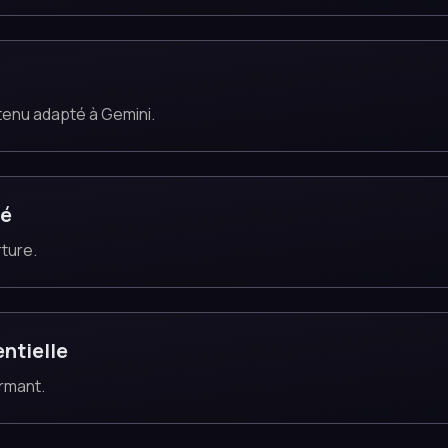
enu adapté à Gemini.
té
rture.
ntielle
rmant.