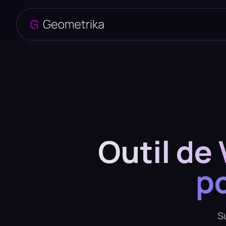
Outil de 
p
S