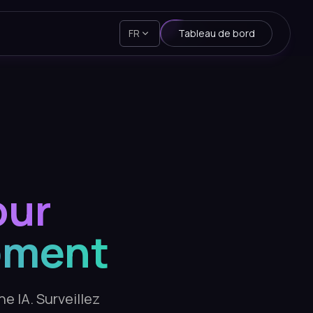
FR
Tableau de bord
our
pment
e IA. Surveillez