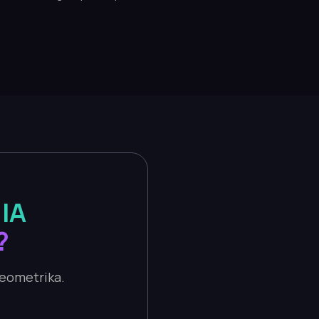
 IA
?
Geometrika.