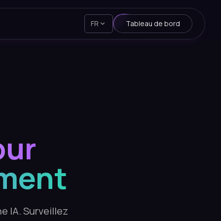
FR
Tableau de bord
our
pment
e IA. Surveillez