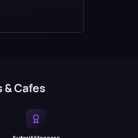
s & Cafes
Autoritätsscore