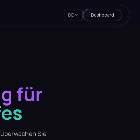
DE
Dashboard
g für
fes
. Überwachen Sie