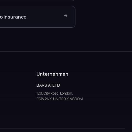
o Insurance
Unternehmen
BARS AI LTD
128, City Road, London,
EC1V 2NX, UNITED KINGDOM