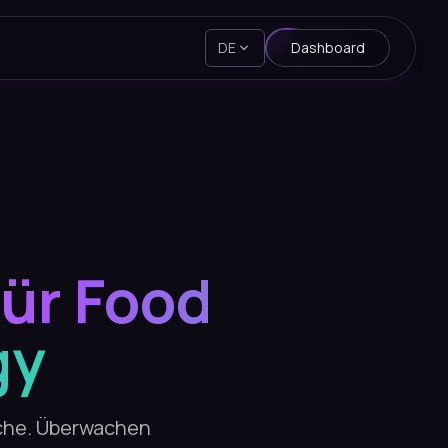
DE
Dashboard
ür Food
gy
uche. Überwachen